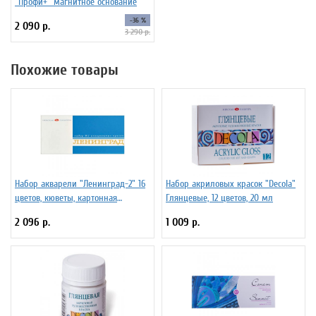
"Профи+" магнитное основание
-36 %
2 090 р.
3 290 р.
Похожие товары
Набор акварели "Ленинград-2" 16
Набор акриловых красок "Decola"
цветов, кюветы, картонная
Глянцевые, 12 цветов, 20 мл
коробка
2 096 р.
1 009 р.