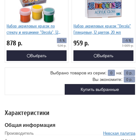
Набор акриловых красок по
Набор акриловых красок "Decola"
стеклу и керамике "Decola", 12
Глянцевые, 12 цветов, 20 мл
цветов, 20 мл, 4041114
-5 %
-5 %
878
р.
959
р.
924
р.
1 009
р.
Выбрать
Выбрать
Выбрано товаров из серии:
на:
0
0
р.
Вы экономите:
0
р.
Купить выбранные
Характеристики
Общая информация
Производитель
Невская палитра