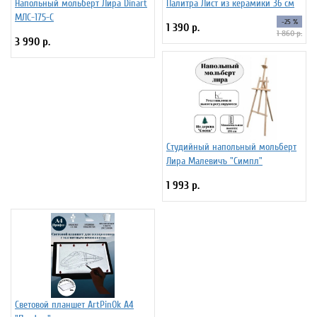
Напольный мольберт Лира Dinart
Палитра Лист из керамики 36 см
МЛС-175-С
-25 %
1 390 р.
1 860 р.
3 990 р.
Студийный напольный мольберт
Лира Малевичъ "Симпл"
1 993 р.
Световой планшет ArtPinOk А4