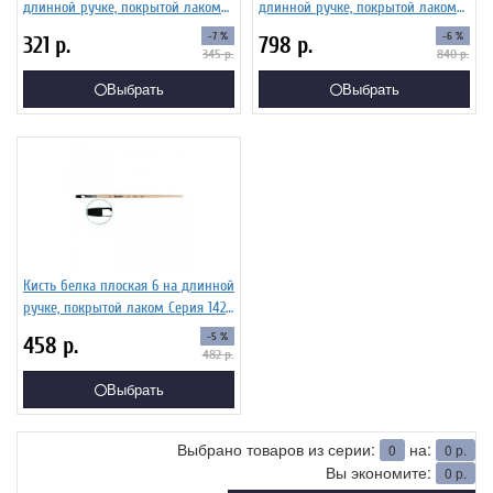
длинной ручке, покрытой лаком
длинной ручке, покрытой лаком
Серия 1422 ЖБ2-04,02Б
Серия 1422 ЖБ2-08,02Б
-7 %
-6 %
321
р.
798
р.
345
р.
840
р.
Выбрать
Выбрать
Кисть белка плоская 6 на длинной
ручке, покрытой лаком Серия 1422
ЖБ2-06,02Б
-5 %
458
р.
482
р.
Выбрать
Выбрано товаров из серии:
на:
0
0
р.
Вы экономите:
0
р.