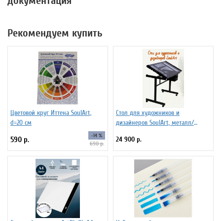
документация
Рекомендуем купить
Цветовой круг Иттена SoulArt,
Стол для художников и
d=20 см
дизайнеров SoulArt, металл/
стекло 110 х 60 см
-14 %
590 р.
24 900 р.
690 р.