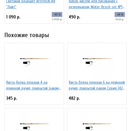
Световой планшет ArtPinOk А4
Набор кистей для рисования c
"Лайт"
резервуаром Water Brush set №1,
6 штук
-45 %
-24 %
1 090 р.
490 р.
1 990 р.
650 р.
Похожие товары
Кисть белка плоская 4 на
Кисть белка плоская 6 на длинной
длинной ручке, покрытой лаком
ручке, покрытой лаком Серия 1422
Серия 1422 ЖБ2-04,02Б
ЖБ2-06,02Б
345 р.
482 р.