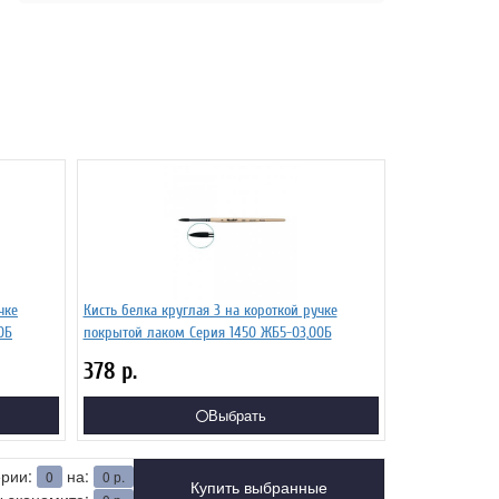
чке
Кисть белка круглая 3 на короткой ручке
0Б
покрытой лаком Серия 1450 ЖБ5-03,00Б
378
р.
Выбрать
ерии:
на:
0
0
р.
Купить выбранные