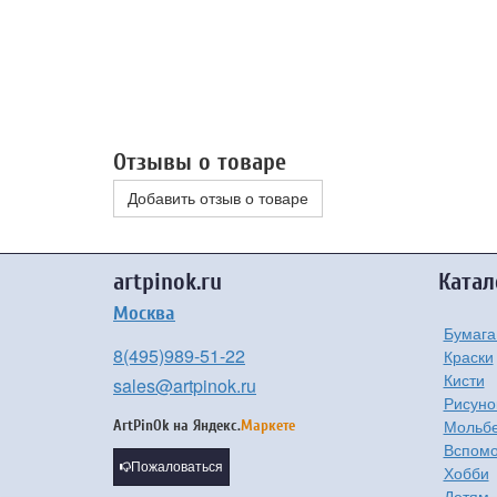
Отзывы о товаре
Добавить отзыв о товаре
artpinok.ru
Катал
Москва
Бумага
8(495)989-51-22
Краски
Кисти
sales@artpinok.ru
Рисуно
Мольбе
ArtPinOk на
Яндекс.
Маркете
Вспомо
Пожаловаться
Хобби
Детям