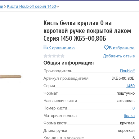
ли
Кисти Roubloff серия 1450
Кисть белка круглая 0 на
короткой ручке покрытой лаком
Серия 1450 ЖБ5-00,80Б
К сравнению
В избранное
Добавить отзыв
Общая информация
Производитель
Roubloff
Артикул производителя
ЖБ5-00,80Б
Серия
1450
Формат
поштучно
Назначение кисти
акварель
Номер кисти
0
Материал волоса
белка
Форма кисти
круглая
Длина ручки
короткая
Кол-во шт в упаковке
5