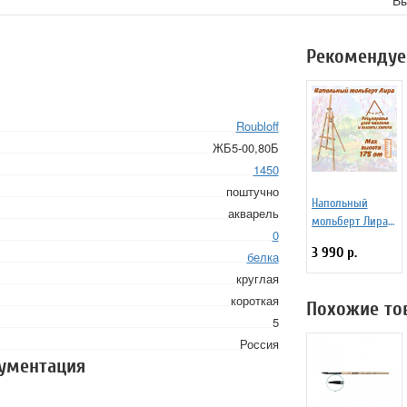
Вы
Рекомендуе
Roubloff
ЖБ5-00,80Б
1450
поштучно
Напольный
акварель
мольберт Лира
0
Dinart МЛС-175-С
3 990 р.
белка
круглая
короткая
Похожие то
5
Россия
кументация