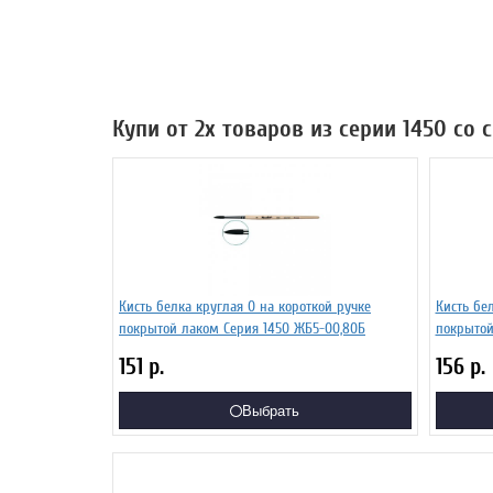
Купи от 2х товаров из серии 1450 со
Кисть белка круглая 0 на короткой ручке
Кисть бел
покрытой лаком Серия 1450 ЖБ5-00,80Б
покрытой
151
р.
156
р.
Выбрать